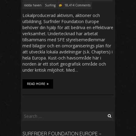
rädda haven
Surfing
18,414 Comments
Lokalproducerad aktivism, aktioner och
utbildning. Surfrider Foundation Europe
behöver din hjälp för att bedriva en effektivare
verksamhet. Undertecknad har arbetat
tillsammans med SFE styrelsemedlemmar
med bilagor och en omorganiserings plan för
att utveckla lokala avdelningar (s.k. Chapters) i
hela Europa. Kust-och havsområde här i
norden är ett stort geografisk område och
under kritisk miljöhot. Med…
READ MORE
S
e
a
SURFRIDER FOUNDATION EUROPE –
r