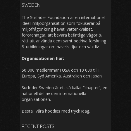
SWEDEN
c
h
The Surfrider Foundation är en internationell
f
ideell miljöorganisation som fokuserar på
o
miljöfrågor kring havet; vattenkvalitet,
r
föroreningar, att bevara befintliga vågor &
:
rätt att använda dem samt bedriva forskning
& utbildningar om havets djur och växtliv.
Organisationen har:
50 000 medlemmar i USA och 10 000 till i
Europa, Syd Amerika, Australien och Japan.
Surfrider Sweden är ett så kallat “chapter”, en
nationell del av den internationella
organisationen.
Beställ
våra hoodies med tryck
idag.
RECENT POSTS